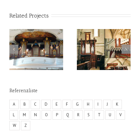
Related Projects
Referenzliste
A
B
C
D
E
F
G
H
I
J
K
L
M
N
O
P
Q
R
S
T
U
V
W
Z