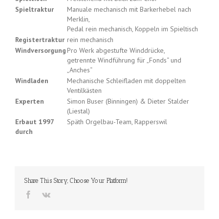
Spieltraktur
Manuale mechanisch mit Barkerhebel nach
Merklin,
Pedal rein mechanisch, Koppeln im Spieltisch
Registertraktur
rein mechanisch
Windversorgung
Pro Werk abgestufte Winddrücke,
getrennte Windführung für „Fonds“ und
„Anches“
Windladen
Mechanische Schleifladen mit doppelten
Ventilkästen
Experten
Simon Buser (Binningen) & Dieter Stalder
(Liestal)
Erbaut 1997
Späth Orgelbau-Team, Rapperswil
durch
Share This Story, Choose Your Platform!