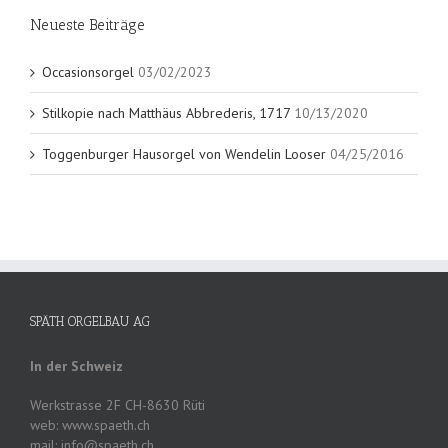
Neueste Beiträge
Occasionsorgel
03/02/2023
Stilkopie nach Matthäus Abbrederis, 1717
10/13/2020
Toggenburger Hausorgel von Wendelin Looser
04/25/2016
SPÄTH ORGELBAU AG
In der Schweiz
Werkstrasse 2F CH-8630 Rüti
web: www.spaeth.ch
mail: info@spaeth.ch