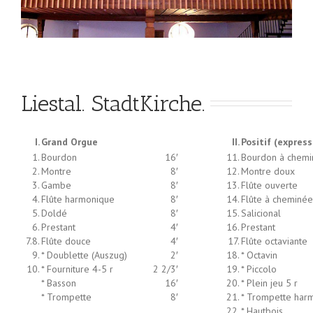
Liestal. StadtKirche.
I.
Grand Orgue
II.
Positif (express
1.
Bourdon
16′
11.
Bourdon à chem
2.
Montre
8′
12.
Montre doux
3.
Gambe
8′
13.
Flûte ouverte
4.
Flûte harmonique
8′
14.
Flûte à cheminée
5.
Doldé
8′
15.
Salicional
6.
Prestant
4′
16.
Prestant
7.8.
Flûte douce
4′
17.
Flûte octaviante
9.
* Doublette (Auszug)
2′
18.
* Octavin
10.
* Fourniture 4-5 r
2 2/3′
19.
* Piccolo
* Basson
16′
20.
* Plein jeu 5 r
* Trompette
8′
21.
* Trompette har
22.
* Hautbois