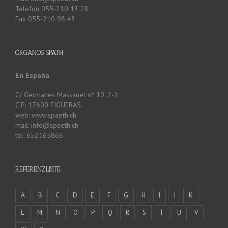
Telefon 055-210 13 28
Fax 055-210 98 43
ÓRGANOS SPATH
En España
C/ Germanes Massanet nº 10, 2-1
C.P: 17600 FIGUERAS.
web: www.spaeth.ch
mail: info@spaeth.ch
tel. 652165866
REFERENZLISTE
A
B
C
D
E
F
G
H
I
J
K
L
M
N
O
P
Q
R
S
T
U
V