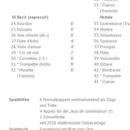
23.
* Clairon
(Tremolo)
III.
Récit (expressif)
Pedale
24.
Bourdon
8′
33.
Contrebasse (Tra
25.
Dulciana
8′
34.
Montre
26.
Voix céleste (ab c)
8′
35.
Violonbasse
27.
Flûte d’écho
4′
36.
Soubasse
28.
Viole d’amour
4′
37.
Principal
29.
* Cor de nuit
2′
38.
Flûte
30.
* Cornettino 2-5 r
8′
39.
Violoncelle
31.
* Trompette d’écho
8′
40.
Octave
32.
* Musette
8′
41.
* Bombarde
(Tremolo)
42.
* Trompette
43.
* Clairon
Spielhilfen
6 Normalkoppeln wechselwirkend als Züge
und Tritte
4 Appels für die „Jeux de combinaison“ (*)
2 Schwelltritte
seit 2016 elektronische Setzeranlage
Spieltisch
Freistehend mit Blick zum Chor