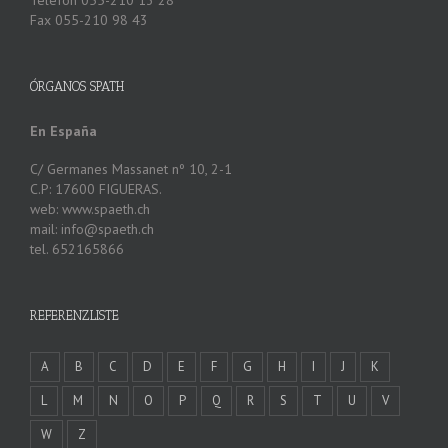
Fax 055-210 98 43
ÓRGANOS SPATH
En España
C/ Germanes Massanet nº 10, 2-1
C.P: 17600 FIGUERAS.
web: www.spaeth.ch
mail: info@spaeth.ch
tel. 652165866
REFERENZLISTE
A
B
C
D
E
F
G
H
I
J
K
L
M
N
O
P
Q
R
S
T
U
V
W
Z