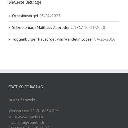
Neueste Beiträge
Occasionsorgel
03/02/2023
Stilkopie nach Matthäus Abbrederis, 1717
10/13/2020
Toggenburger Hausorgel von Wendelin Looser
04/25/2016
SPÄTH ORGELBAU AG
In der Schweiz
Werkstrasse 2F CH-8630 Rüti
web: www.spaeth.ch
mail: info@spaeth.ch
Telefon 055-210 13 28