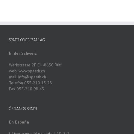
SPÄTH ORGELBAU AG
In der Schweiz
Werkstrasse 2F CH-8630 Rüti
web: www.spaeth.ch
mail: info@spaeth.ch
Telefon 055-210 13 28
Fax 055-210 98 43
ÓRGANOS SPATH
En España
C/ Germanes Massanet nº 10, 2-1