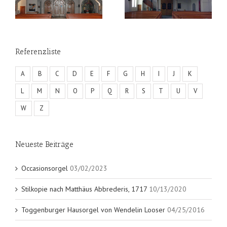
Referenzliste
A
B
C
D
E
F
G
H
I
J
K
L
M
N
O
P
Q
R
S
T
U
V
W
Z
Neueste Beiträge
Occasionsorgel
03/02/2023
Stilkopie nach Matthäus Abbrederis, 1717
10/13/2020
Toggenburger Hausorgel von Wendelin Looser
04/25/2016