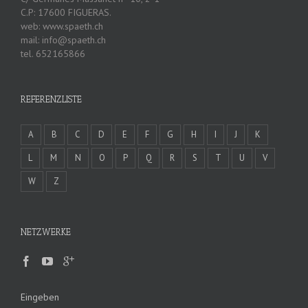
C.P: 17600 FIGUERAS.
web: www.spaeth.ch
mail: info@spaeth.ch
tel. 652165866
REFERENZLISTE
A
B
C
D
E
F
G
H
I
J
K
L
M
N
O
P
Q
R
S
T
U
V
W
Z
NETZWERKE
Eingeben