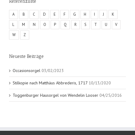
Referenzliste
A
B
C
D
E
F
G
H
I
J
K
L
M
N
O
P
Q
R
S
T
U
V
W
Z
Neueste Beiträge
Occasionsorgel
03/02/2023
Stilkopie nach Matthäus Abbrederis, 1717
10/13/2020
Toggenburger Hausorgel von Wendelin Looser
04/25/2016