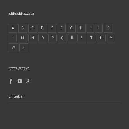
REFERENZLISTE
A
B
C
D
E
F
G
H
I
J
K
L
M
N
O
P
Q
R
S
T
U
V
W
Z
NETZWERKE
Eingeben