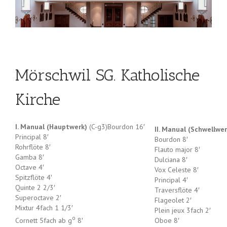
Mörschwil SG. Katholische
Kirche
I. Manual (Hauptwerk)
(C-g3)Bourdon 16′
II. Manual (Schwellwer
Principal 8′
Bourdon 8′
Rohrflöte 8′
Flauto major 8′
Gamba 8′
Dulciana 8′
Octave 4′
Vox Celeste 8′
Spitzflöte 4′
Principal 4′
Quinte 2 2/3′
Traversflöte 4′
Superoctave 2′
Flageolet 2′
Mixtur 4fach 1 1/3′
Plein jeux 3fach 2′
o
Cornett 5fach ab g
8′
Oboe 8′