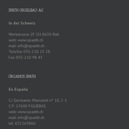
SPÄTH ORGELBAU AG
In der Schweiz
Werkstrasse 2F CH-8630 Rüti
web: www.spaeth.ch
mail: info@spaeth.ch
Telefon 055-210 13 28
Fax 055-210 98 43
ÓRGANOS SPATH
En España
C/ Germanes Massanet nº 10, 2-1
C.P: 17600 FIGUERAS.
web: www.spaeth.ch
mail: info@spaeth.ch
tel. 652165866