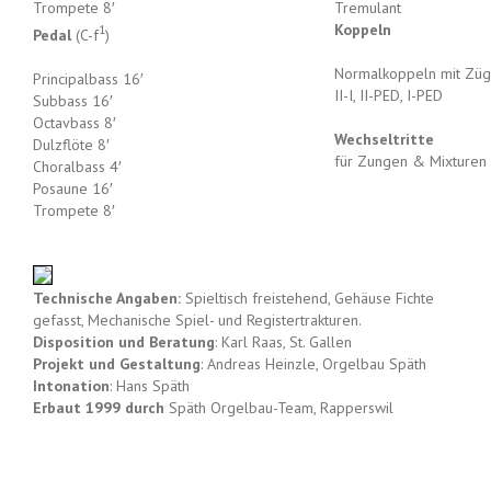
Trompete 8′
Tremulant
Koppeln
1
Pedal
(C-f
)
Normalkoppeln mit Züge
Principalbass 16′
II-I, II-PED, I-PED
Subbass 16′
Octavbass 8′
Wechseltritte
Dulzflöte 8′
für Zungen & Mixturen
Choralbass 4′
Posaune 16′
Trompete 8′
Technische Angaben:
Spieltisch freistehend, Gehäuse Fichte
gefasst, Mechanische Spiel- und Registertrakturen.
Disposition und Beratung
: Karl Raas, St. Gallen
Projekt und Gestaltung
: Andreas Heinzle, Orgelbau Späth
Intonation
: Hans Späth
Erbaut 1999 durch
Späth Orgelbau-Team, Rapperswil