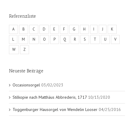
Referenzliste
A
B
C
D
E
F
G
H
I
J
K
L
M
N
O
P
Q
R
S
T
U
V
W
Z
Neueste Beiträge
Occasionsorgel
03/02/2023
Stilkopie nach Matthäus Abbrederis, 1717
10/13/2020
Toggenburger Hausorgel von Wendelin Looser
04/25/2016