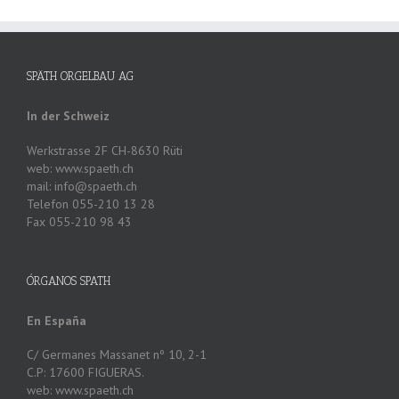
SPÄTH ORGELBAU AG
In der Schweiz
Werkstrasse 2F CH-8630 Rüti
web: www.spaeth.ch
mail: info@spaeth.ch
Telefon 055-210 13 28
Fax 055-210 98 43
ÓRGANOS SPATH
En España
C/ Germanes Massanet nº 10, 2-1
C.P: 17600 FIGUERAS.
web: www.spaeth.ch