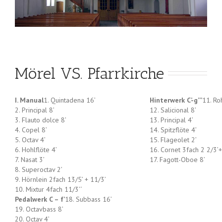
Mörel VS. Pfarrkirche
I. Manual
1. Quintadena 16’
Hinterwerk C’-g’’’
11. Ro
2. Principal 8’
12. Salicional 8’
3. Flauto dolce 8’
13. Principal 4’
4. Copel 8’
14. Spitzflöte 4’
5. Octav 4’
15. Flageolet 2’
6. Hohlflöte 4’
16. Cornet 3fach 2 2/3’+
7. Nasat 3’
17. Fagott-Oboe 8’
8. Superoctav 2’
9. Hörnlein 2fach 13/5’ + 11/3’
10. Mixtur 4fach 11/3’‘
Pedalwerk C – f’
18. Subbass 16’
19. Octavbass 8’
20. Octav 4’