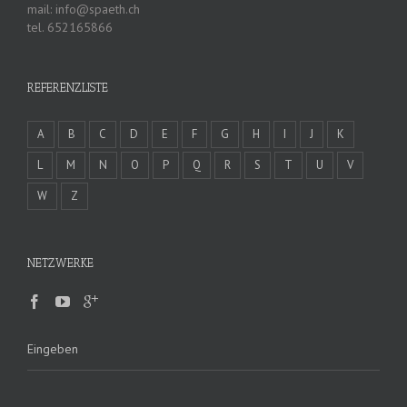
mail: info@spaeth.ch
tel. 652165866
REFERENZLISTE
A
B
C
D
E
F
G
H
I
J
K
L
M
N
O
P
Q
R
S
T
U
V
W
Z
NETZWERKE
Eingeben